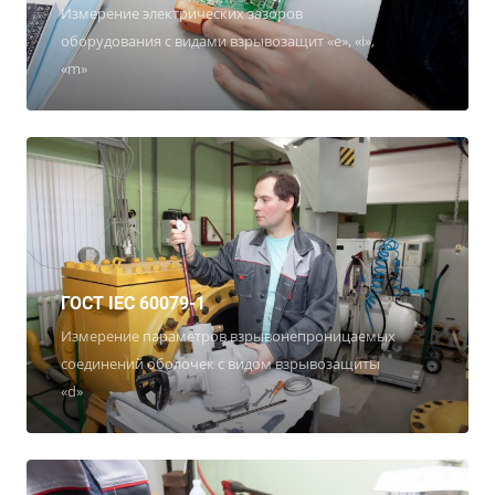
Измерение электрических зазоров
оборудования с видами взрывозащит «е», «i»,
«m»
ГОСТ IEC 60079-1
Измерение параметров взрывонепроницаемых
соединений оболочек с видом взрывозащиты
«d»