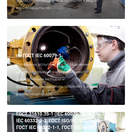
взрывонепроницаемость оболочек с видом
взрывозащиты «d»
по ГОСТ IEC 60079-1
Проведены испытания по определению
давления взрыва, взрывоустойчивость
динамическим методом и
взрывонепроницаемость оболочек с видом
взрывозащиты «d».
Гост 31610.30-1-2017, ГОСТ 31610.26,
Iec 60695-11-10, ГОСТ IEC 60332-1-2,
ГОСТ 31610.35-1 (IEC 60079-35-1), ГОСТ
IEC 60332-2-2, ГОСТ ISO/IEC 80079-38,
ГОСТ IEC 60332-1-1, ГОСТ IEC 60695-11-