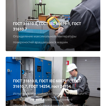
ГОСТ 31610.0, ГОСТ IEC 60079-1, ГОСТ
31610.7
Определение максимальной температуры
поверхностей вращающихся машин
ГОСТ 31610.0, ГОСТ IEC 60079-1, ГОСТ
31610.7, ГОСТ 14254, гост 24754
Испытание электрической прочности изоляции
высоковольтного взрывозащищенного
оборудования и оборудования рудничного