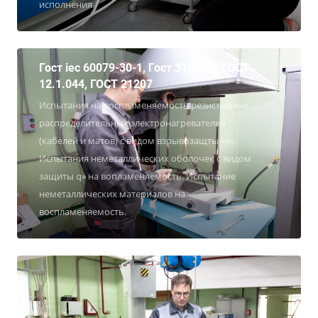
исполнения.
Гост iec 60079-30-1, Гост 31610.5, ГОСТ
12.1.044, ГОСТ 21207
Испытания на воспламеняемость резистивных
распределительных электронагревателей
(кабелей и матов) с видом взрывозащты «е».
Испытания неметаллических оболочек с видом
защиты q» на вопламеняемость. Испытание
неметаллических материалов на
воспламеняемость.