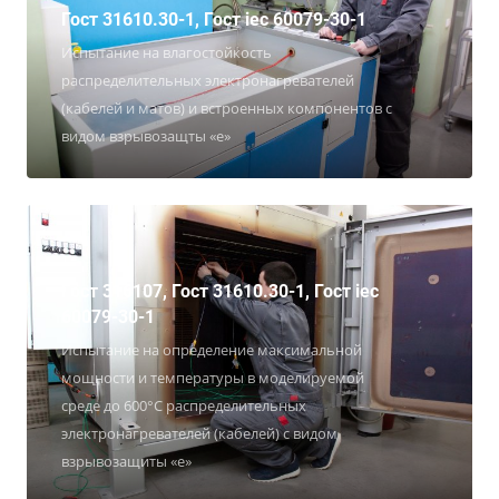
Гост 31610.30-1, Гост iec 60079-30-1
Испытание на влагостойкость
распределительных электронагревателей
(кабелей и матов) и встроенных компонентов с
видом взрывозащты «е»
Гост 316107, Гост 31610.30-1, Гост iec
60079-30-1
Испытание на определение максимальной
мощности и температуры в моделируемой
среде до 600°С распределительных
электронагревателей (кабелей) с видом
взрывозащиты «е»