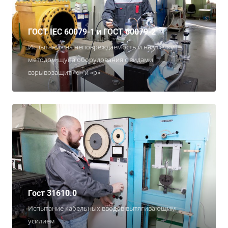
ГОСТ IEC 60079-1 и ГОСТ 60079-2
Испытания на неповреждаемость и на утечку
методом щупа оборудования с видами
взрывозащит «d» и «p»
Гост 31610.0
Испытание кабельных вводов вытягивающим
усилием