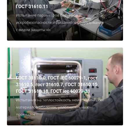
ГОСТ 31610.11
Испытание параметров барьеров
искробезопасности и связанного оборудования
с видом защиты «i»
ГОСТ 31610.0, ГОСТ IEC 60079-1, гост
31610.5, гост 31610.7, ГОСТ 31610.15,
ГОСТ 31610.18, ГОСТ iec 60079-31
Испытания на теплостойкость неметаллических
материалов оболочек, уплотнительных
прокладок