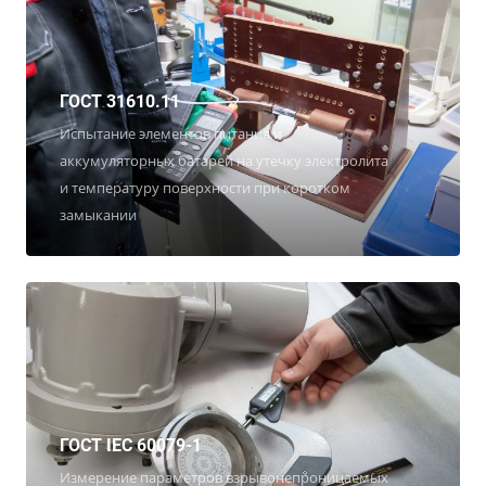
ГОСТ 31610.11
Испытание элементов питания и
аккумуляторных батарей на утечку электролита
и температуру поверхности при коротком
замыкании
ГОСТ IEC 60079-1
Измерение параметров взрывонепроницаемых