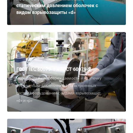
статическим давлением оболочек с
видом взрывозащиты «d»
ГОСТ IEC 60079-1 и ГОСТ 60079-2
Испытания на неповреждаемость и на утечку
абсолютным давлением 0,1 Па встроенных
систем оборудования с видами взрывозащит
«d» и «p»