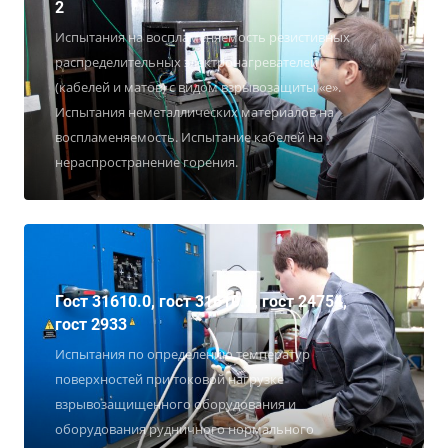
2
Испытания на воспламеняемость резистивных
распределительных электронагревателей
(кабелей и матов) с видом взрывозащиты «е».
Испытания неметаллических материалов на
воспламеняемость. Испытание кабелей на
нераспространение горения.
Гост 31610.0, гост 31610.7, гост 24754,
гост 2933
Испытания по определению температур
поверхностей при токовой нагрузке
взрывозащищенного оборудования и
оборудования рудничного нормального