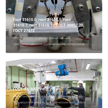
Гост 31610.0, гост 31610.5, гост
31610.7, гост 31610.15, ГОСТ 30852.20,
ГОСТ 27473
Определение индекса сравнительной
трекингостойкости изоляционных материалов
ГОСТ IEC 60079-1
Испытания по определению давления взрыва,
взрывоустойчивость динамическим методом и