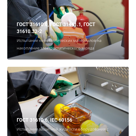
ГОСТ 31610.0, ГОСТ 31441.1, ГОСТ
31610.32-2
Испытание неметаллических материалов на
накопление электростатического заряда
ГОСТ 31610.6, IEC 60156
Испытание защитной жидкости оборудования с